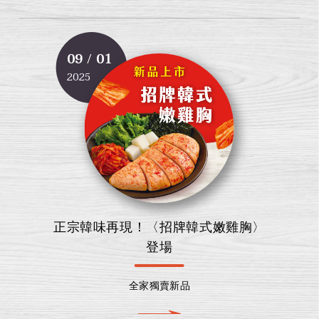
09 / 01
2025
正宗韓味再現！〈招牌韓式嫩雞胸〉
登場
全家獨賣新品