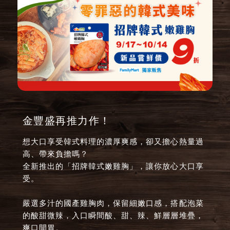
金豐盛再推力作！
想大口享受韓式料理的濃厚爽感，卻又擔心熱量過
高、帶來負擔嗎？
全新推出的「招牌韓式嫩雞胸」，讓你放心大口享
受。
嚴選多汁的國產雞胸肉，保留細嫩口感，搭配泡菜
的酸甜微辣，入口瞬間酸、甜、辣、鮮層層堆疊，
爽口開胃。