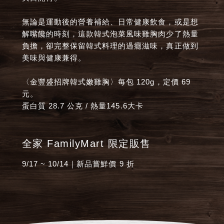
無論是運動後的營養補給、日常健康飲食，或是想
解嘴饞的時刻，這款韓式泡菜風味雞胸肉少了熱量
負擔，卻完整保留韓式料理的過癮滋味，真正做到
美味與健康兼得。
〈金豐盛招牌韓式嫩雞胸〉每包 120g，定價 69
元。
蛋白質 28.7 公克 / 熱量145.6大卡
全家 FamilyMart 限定販售
9/17 ~ 10/14｜新品嘗鮮價 9 折