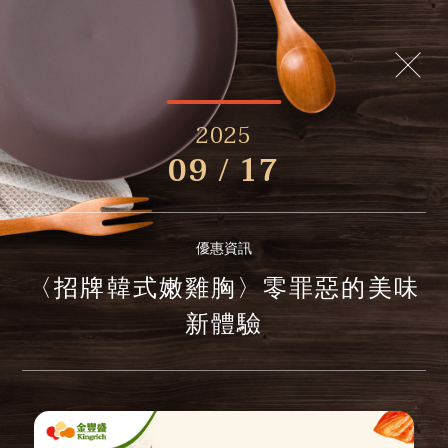
2025
09 / 17
優惠資訊
〈招牌韓式嫩雞胸〉零罪惡的美味
新體驗