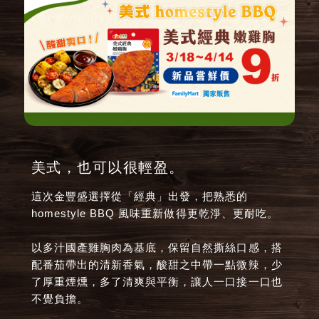
美式，也可以很輕盈。
這次金豐盛選擇從「經典」出發，把熟悉的
homestyle BBQ 風味重新做得更乾淨、更耐吃。
以多汁國產雞胸肉為基底，保留自然撕絲口感，搭
配番茄帶出的清新香氣，酸甜之中帶一點微辣，少
了厚重煙燻，多了清爽與平衡，讓人一口接一口也
不覺負擔。