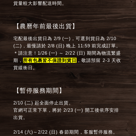
貨量較大影響配送時間。
【農曆年前最後出貨】
宅配最後出貨日為 2/9 (一)，可選到貨日為 2/10
(二)，最慢請於 2/8 (日) 晚上 11:59 前完成訂單。
＊請注意！1/26 (一) ～ 2/22 (日) 期間為物流繁盛
期，
所有包裹皆不保證到貨日
，敬請預留 2-3 天收
貨緩衝日。
【暫停服務期間】
2/10 (二) 起全面停止出貨。
官網可正常下單，將於 2/23 (一) 開工後依序安排
出貨。
2/14 (六)～2/22 (日) 春節期間，客服暫停服務。