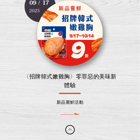
09 / 17
2025
〈招牌韓式嫩雞胸〉零罪惡的美味新
體驗
新品嘗鮮活動