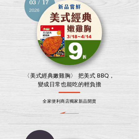
03 / 17
2026
〈美式經典嫩雞胸〉 把美式 BBQ，
變成日常也能吃的輕負擔
全家便利商店獨家新品開賣