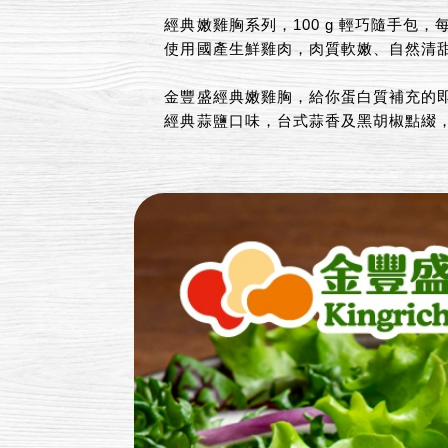
經典嫩雞胸系列，100 g 輕巧隨手包，每
使用國產生鮮雞肉，肉質軟嫩、自然清
金豐盛經典嫩雞胸，給你蛋白質補充的
經典蒜鹽口味，台式蒜香及黑胡椒點綴