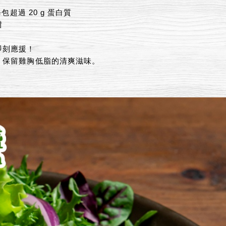
包超過 20 g 蛋白質
甜
即刻應援！
，保留雞胸低脂的清爽滋味。