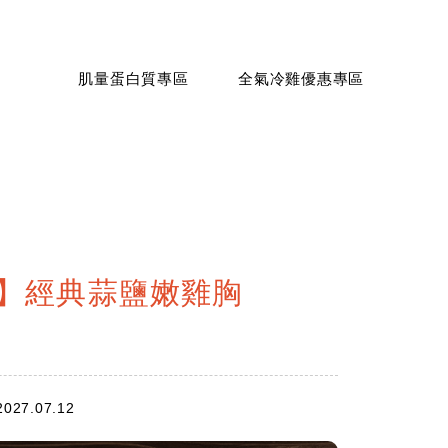
肌量蛋白質專區
全氣冷雞優惠專區
】經典蒜鹽嫩雞胸
7.07.12