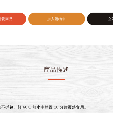
喜愛商品
加入購物車
立
商品描述
拆包、於 60℃ 熱水中靜置 10 分鐘覆熱食用。